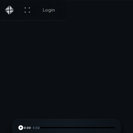
Login
0:00
·
5:02